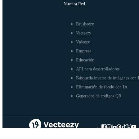
Nuestra Red
Brusheezy
Vecteezy
Videezy
Empresa
Educación
API para desarrolladores
Búsqueda inversa de imágenes con 
Eliminación de fondo con IA
Generador de códigos QR