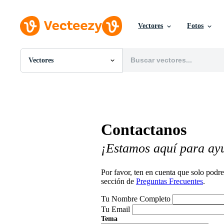
Vectores
Fotos
Vectores
Todas Imágenes
Fotos
PNGs
PSDs
SVGs
Contactanos
Plantillas
Vectores
¡Estamos aquí para ay
Videos
Gráficos en Movimiento
Imágenes Editoriales
Por favor, ten en cuenta que solo pod
Eventos Editoriales
sección de
Preguntas Frecuentes
.
Tu Nombre Completo
Tu Email
Tema