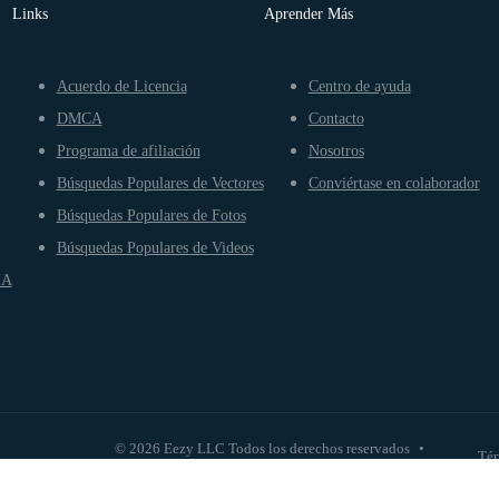
Links
Aprender Más
Acuerdo de Licencia
Centro de ayuda
DMCA
Contacto
Programa de afiliación
Nosotros
Búsquedas Populares de Vectores
Conviértase en colaborador
Búsquedas Populares de Fotos
Búsquedas Populares de Videos
IA
© 2026 Eezy LLC Todos los derechos reservados
•
Tér