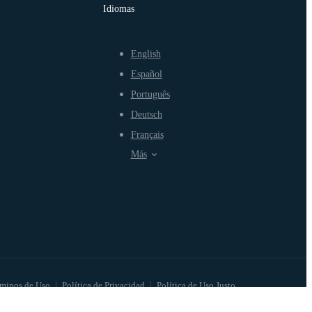
Idiomas
English
Español
Português
Deutsch
Français
Más
minos de Uso
Política de Privacidad
Política de Uso Justo