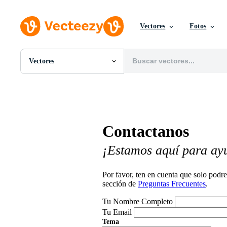
Vectores
Fotos
Vectores
Todas Imágenes
Fotos
PNGs
PSDs
SVGs
Contactanos
Plantillas
Vectores
¡Estamos aquí para ay
Videos
Gráficos en Movimiento
Imágenes Editoriales
Por favor, ten en cuenta que solo pod
Eventos Editoriales
sección de
Preguntas Frecuentes
.
Tu Nombre Completo
Tu Email
Tema