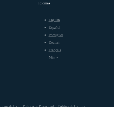
Idiomas
English
Español
Português
Deutsch
Français
Más
minos de Uso
Política de Privacidad
Política de Uso Justo