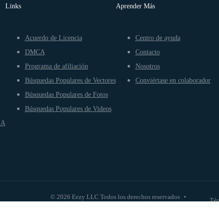
Links
Aprender Más
Acuerdo de Licencia
Centro de ayuda
DMCA
Contacto
Programa de afiliación
Nosotros
Búsquedas Populares de Vectores
Conviértase en colaborador
Búsquedas Populares de Fotos
Búsquedas Populares de Videos
IA
© 2026 Eezy LLC Todos los derechos reservados
•
Tér