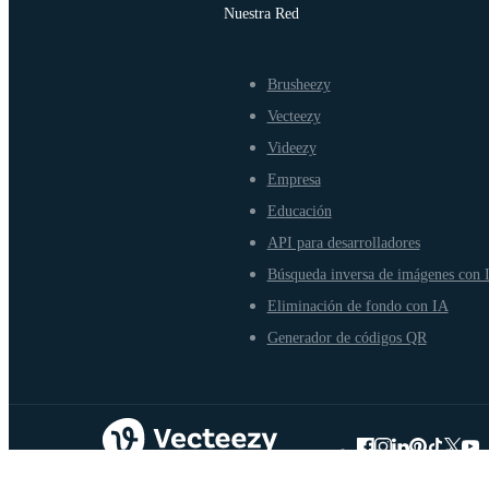
Nuestra Red
Brusheezy
Vecteezy
Videezy
Empresa
Educación
API para desarrolladores
Búsqueda inversa de imágenes con 
Eliminación de fondo con IA
Generador de códigos QR