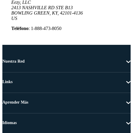
Eezy, LLC
2413 NASHVILLE RD STE B13
BOWLING GREEN, KY, 42101-4136
US
Teléfono
: 1-888-473-8050
Nuestra Red
Links
Aprender Más
Idiomas