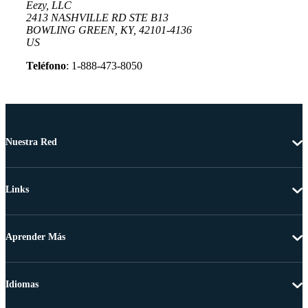
Eezy, LLC
2413 NASHVILLE RD STE B13
BOWLING GREEN, KY, 42101-4136
US
Teléfono
: 1-888-473-8050
Nuestra Red
Links
Aprender Más
Idiomas