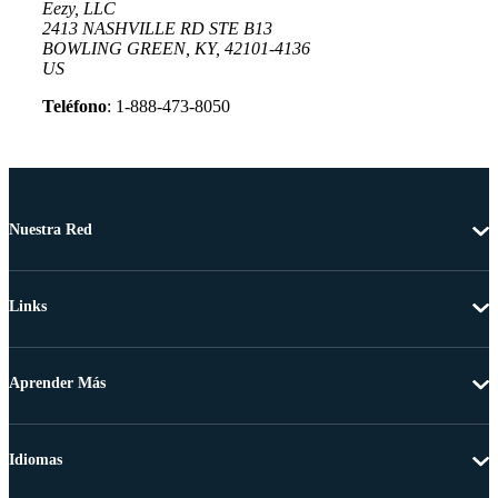
Eezy, LLC
2413 NASHVILLE RD STE B13
BOWLING GREEN, KY, 42101-4136
US
Teléfono
: 1-888-473-8050
Nuestra Red
Links
Aprender Más
Idiomas