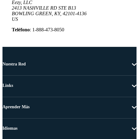
Eezy, LLC
2413 NASHVILLE RD STE B13
BOWLING GREEN, KY, 42101-4136
US
Teléfono
: 1-888-473-8050
Nuestra Red
Links
Aprender Más
Idiomas