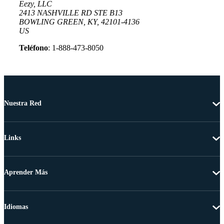
Eezy, LLC
2413 NASHVILLE RD STE B13
BOWLING GREEN, KY, 42101-4136
US
Teléfono
: 1-888-473-8050
Nuestra Red
Links
Aprender Más
Idiomas