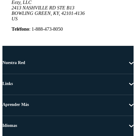
Eezy, LLC
2413 NASHVILLE RD STE B13
BOWLING GREEN, KY, 42101-4136
US
Teléfono
: 1-888-473-8050
Nuestra Red
Links
Aprender Más
Idiomas