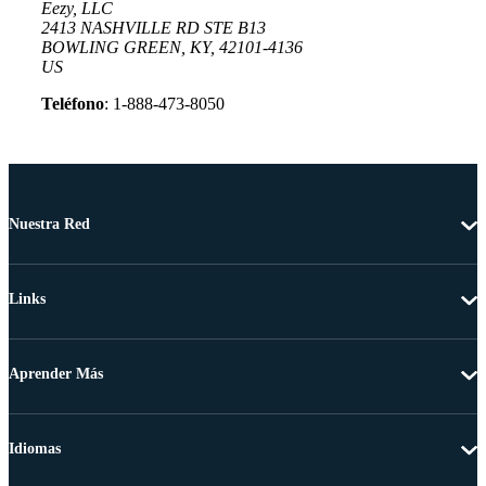
Eezy, LLC
2413 NASHVILLE RD STE B13
BOWLING GREEN, KY, 42101-4136
US
Teléfono
: 1-888-473-8050
Nuestra Red
Links
Aprender Más
Idiomas