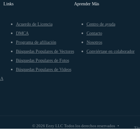
Links
Aprender Más
Acuerdo de Licencia
Centro de ayuda
DMCA
Contacto
Programa de afiliación
Nosotros
Búsquedas Populares de Vectores
Conviértase en colaborador
Búsquedas Populares de Fotos
Búsquedas Populares de Videos
IA
© 2026 Eezy LLC Todos los derechos reservados
•
Tér