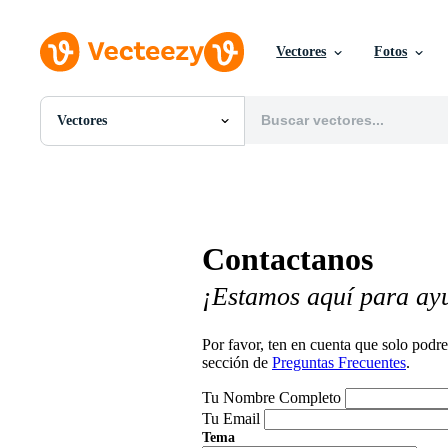
Vectores
Fotos
Vectores
Todas Imágenes
Fotos
PNGs
PSDs
SVGs
Contactanos
Plantillas
Vectores
¡Estamos aquí para ay
Videos
Gráficos en Movimiento
Imágenes Editoriales
Por favor, ten en cuenta que solo pod
Eventos Editoriales
sección de
Preguntas Frecuentes
.
Tu Nombre Completo
Tu Email
Tema