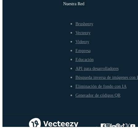
Nuestra Red
Brusheezy
Vecteezy
Videezy
Empresa
Educación
API para desarrolladores
Búsqueda inversa de imágenes con 
Eliminación de fondo con IA
Generador de códigos QR