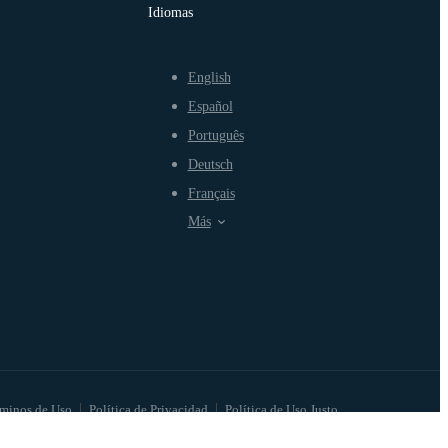
Idiomas
English
Español
Português
Deutsch
Français
Más
minos de Uso
Política de Privacidad
Política de Uso Justo