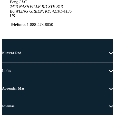
Eezy, LLC
2413 NASHVILLE RD STE B13
BOWLING GREEN, KY, 42101-4136
US
Teléfono
: 1-888-473-8050
Nuestra Red
Links
Aprender Más
Idiomas