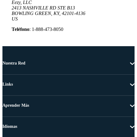
Eezy, LLC
2413 NASHVILLE RD STE B13
BOWLING GREEN, KY, 42101-4136
US
Teléfono
: 1-888-473-8050
Nuestra Red
Links
Aprender Más
Idiomas