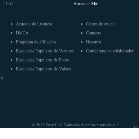
Links
Aprender Más
Acuerdo de Licencia
Centro de ayuda
DMCA
Contacto
Programa de afiliación
Nosotros
Búsquedas Populares de Vectores
Conviértase en colaborador
Búsquedas Populares de Fotos
Búsquedas Populares de Videos
IA
© 2026 Eezy LLC Todos los derechos reservados
•
Tér