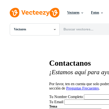
Vectores
Fotos
Vectores
Todas Imágenes
Fotos
PNGs
PSDs
SVGs
Contactanos
Plantillas
Vectores
¡Estamos aquí para ay
Videos
Gráficos en Movimiento
Imágenes Editoriales
Por favor, ten en cuenta que solo pod
Eventos Editoriales
sección de
Preguntas Frecuentes
.
Tu Nombre Completo
Tu Email
Tema