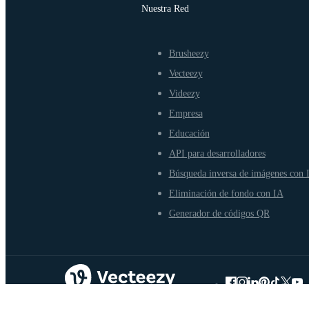
Nuestra Red
Brusheezy
Vecteezy
Videezy
Empresa
Educación
API para desarrolladores
Búsqueda inversa de imágenes con 
Eliminación de fondo con IA
Generador de códigos QR