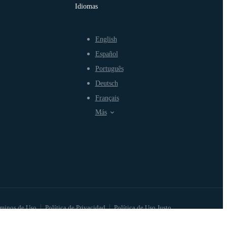
Idiomas
English
Español
Português
Deutsch
Français
Más
minos de Uso
Política de Privacidad
Política de Uso Justo