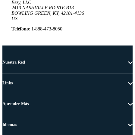
Eezy, LLC
2413 NASHVILLE RD STE B13
BOWLING GREEN, KY, 42101-4136
US
Teléfono
: 1-888-473-8050
Nuestra Red
Links
Aprender Más
Idiomas