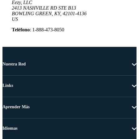
Eezy, LLC
2413 NASHVILLE RD STE B13
BOWLING GREEN, KY, 42101-4136
US
Teléfono
: 1-888-473-8050
Nuestra Red
Links
Aprender Más
Idiomas