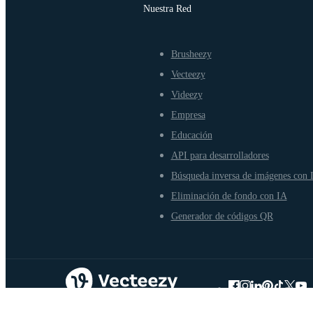
Nuestra Red
Brusheezy
Vecteezy
Videezy
Empresa
Educación
API para desarrolladores
Búsqueda inversa de imágenes con 
Eliminación de fondo con IA
Generador de códigos QR