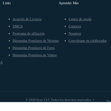
Links
Aprender Más
Acuerdo de Licencia
Centro de ayuda
DMCA
Contacto
Programa de afiliación
Nosotros
Búsquedas Populares de Vectores
Conviértase en colaborador
Búsquedas Populares de Fotos
Búsquedas Populares de Videos
IA
© 2026 Eezy LLC Todos los derechos reservados
•
Tér