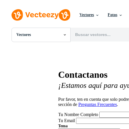
Vectores
Fotos
Vectores
Todas Imágenes
Fotos
PNGs
PSDs
SVGs
Contactanos
Plantillas
Vectores
¡Estamos aquí para ay
Videos
Gráficos en Movimiento
Imágenes Editoriales
Por favor, ten en cuenta que solo pod
Eventos Editoriales
sección de
Preguntas Frecuentes
.
Tu Nombre Completo
Tu Email
Tema