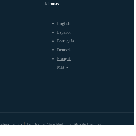
Idiomas
English
Español
Português
Deutsch
Français
Más
minos de Uso
Política de Privacidad
Política de Uso Justo