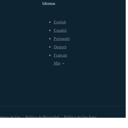
Idiomas
English
Español
Português
Deutsch
Français
Más
minos de Uso
Política de Privacidad
Política de Uso Justo