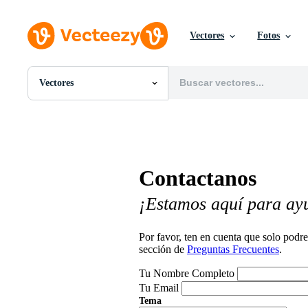
Vectores
Fotos
Vectores
Todas Imágenes
Fotos
PNGs
PSDs
SVGs
Contactanos
Plantillas
Vectores
¡Estamos aquí para ay
Videos
Gráficos en Movimiento
Imágenes Editoriales
Por favor, ten en cuenta que solo pod
Eventos Editoriales
sección de
Preguntas Frecuentes
.
Tu Nombre Completo
Tu Email
Tema