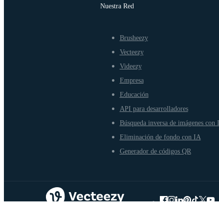
Nuestra Red
Brusheezy
Vecteezy
Videezy
Empresa
Educación
API para desarrolladores
Búsqueda inversa de imágenes con 
Eliminación de fondo con IA
Generador de códigos QR