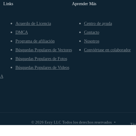
Links
Aprender Más
Acuerdo de Licencia
Centro de ayuda
DMCA
Contacto
Programa de afiliación
Nosotros
Búsquedas Populares de Vectores
Conviértase en colaborador
Búsquedas Populares de Fotos
Búsquedas Populares de Videos
IA
© 2026 Eezy LLC Todos los derechos reservados
•
Tér