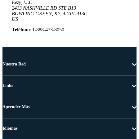
Eezy, LLC
2413 NASHVILLE RD STE B13
BOWLING GREEN, KY, 42101-4136
US
Teléfono
: 1-888-473-8050
Nuestra Red
Links
Aprender Más
Idiomas