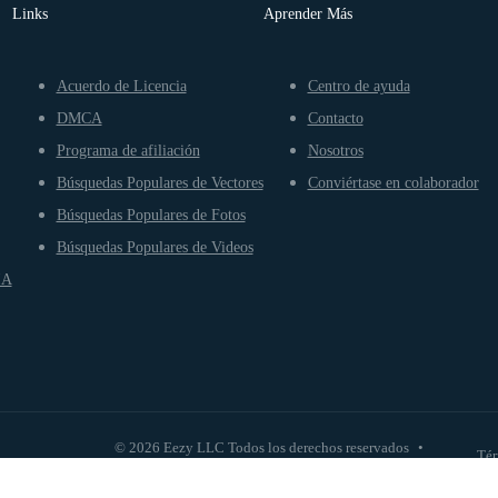
Links
Aprender Más
Acuerdo de Licencia
Centro de ayuda
DMCA
Contacto
Programa de afiliación
Nosotros
Búsquedas Populares de Vectores
Conviértase en colaborador
Búsquedas Populares de Fotos
Búsquedas Populares de Videos
IA
© 2026 Eezy LLC Todos los derechos reservados
•
Tér