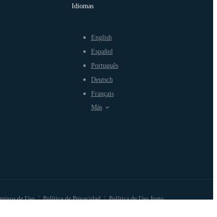
Idiomas
English
Español
Português
Deutsch
Français
Más
minos de Uso
Política de Privacidad
Política de Uso Justo