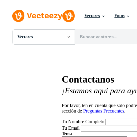
Vectores
Fotos
Vectores
Todas Imágenes
Fotos
PNGs
PSDs
SVGs
Contactanos
Plantillas
Vectores
¡Estamos aquí para ay
Videos
Gráficos en Movimiento
Imágenes Editoriales
Por favor, ten en cuenta que solo pod
Eventos Editoriales
sección de
Preguntas Frecuentes
.
Tu Nombre Completo
Tu Email
Tema