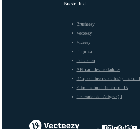
Nuestra Red
Brusheezy
Vecteezy
Videezy
Empresa
Educación
API para desarrolladores
Búsqueda inversa de imágenes con 
Eliminación de fondo con IA
Generador de códigos QR