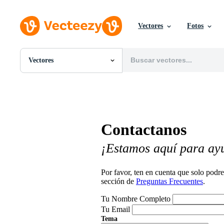
Vectores
Fotos
Vectores
Todas Imágenes
Fotos
PNGs
PSDs
SVGs
Contactanos
Plantillas
Vectores
¡Estamos aquí para ay
Videos
Gráficos en Movimiento
Imágenes Editoriales
Por favor, ten en cuenta que solo pod
Eventos Editoriales
sección de
Preguntas Frecuentes
.
Tu Nombre Completo
Tu Email
Tema