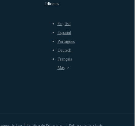
Idiomas
English
Español
Português
Deutsch
Français
Más
minos de Uso
Política de Privacidad
Política de Uso Justo