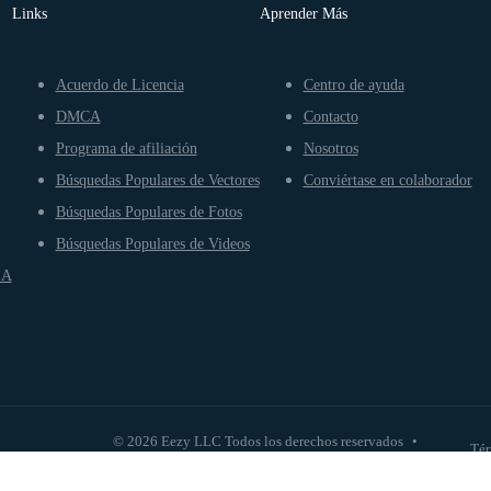
Links
Aprender Más
Acuerdo de Licencia
Centro de ayuda
DMCA
Contacto
Programa de afiliación
Nosotros
Búsquedas Populares de Vectores
Conviértase en colaborador
Búsquedas Populares de Fotos
Búsquedas Populares de Videos
IA
© 2026 Eezy LLC Todos los derechos reservados
•
Tér