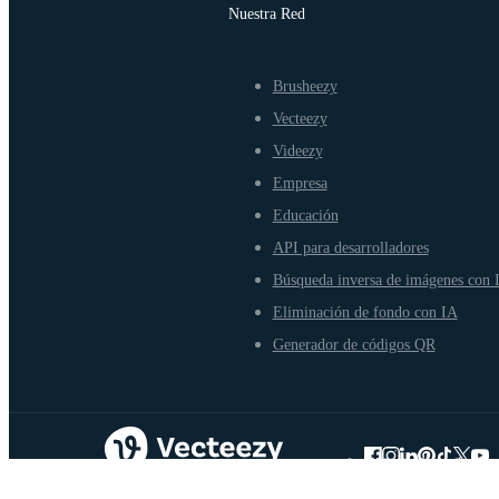
Nuestra Red
Brusheezy
Vecteezy
Videezy
Empresa
Educación
API para desarrolladores
Búsqueda inversa de imágenes con 
Eliminación de fondo con IA
Generador de códigos QR