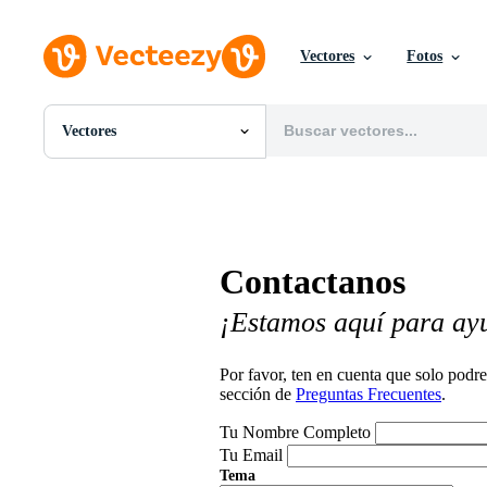
Vectores
Fotos
Vectores
Todas Imágenes
Fotos
PNGs
PSDs
SVGs
Contactanos
Plantillas
Vectores
¡Estamos aquí para ay
Videos
Gráficos en Movimiento
Imágenes Editoriales
Por favor, ten en cuenta que solo pod
Eventos Editoriales
sección de
Preguntas Frecuentes
.
Tu Nombre Completo
Tu Email
Tema