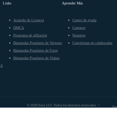
Links
Aprender Más
Acuerdo de Licencia
Centro de ayuda
DMCA
Contacto
Programa de afiliación
Nosotros
Búsquedas Populares de Vectores
Conviértase en colaborador
Búsquedas Populares de Fotos
Búsquedas Populares de Videos
IA
© 2026 Eezy LLC Todos los derechos reservados
•
Tér