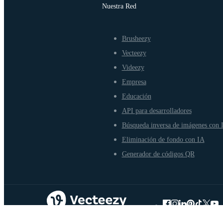
Nuestra Red
Brusheezy
Vecteezy
Videezy
Empresa
Educación
API para desarrolladores
Búsqueda inversa de imágenes con 
Eliminación de fondo con IA
Generador de códigos QR