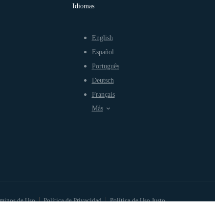
Idiomas
English
Español
Português
Deutsch
Français
Más
minos de Uso
Política de Privacidad
Política de Uso Justo