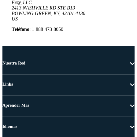
Eezy, LLC
2413 NASHVILLE RD STE B13
BOWLING GREEN, KY, 42101-4136
US
Teléfono
: 1-888-473-8050
Nuestra Red
Links
Aprender Más
Idiomas