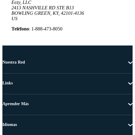
Eezy, LLC
2413 NASHVILLE RD STE B13
BOWLING GREEN, KY, 42101-4136
US
Teléfono
: 1-888-473-8050
Nuestra Red
Links
Aprender Más
Idiomas