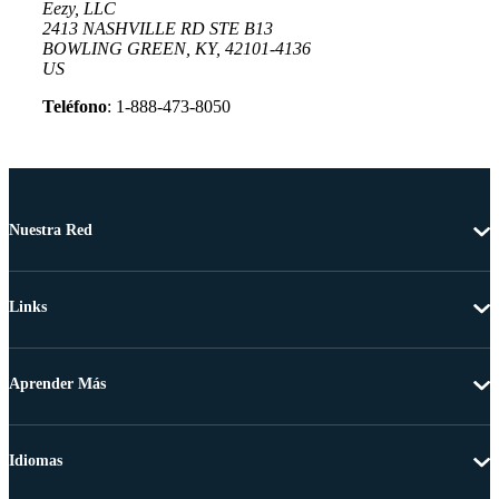
Eezy, LLC
2413 NASHVILLE RD STE B13
BOWLING GREEN, KY, 42101-4136
US
Teléfono
: 1-888-473-8050
Nuestra Red
Links
Aprender Más
Idiomas