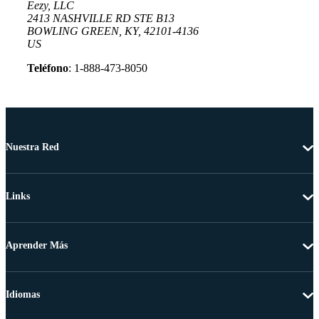
Eezy, LLC
2413 NASHVILLE RD STE B13
BOWLING GREEN, KY, 42101-4136
US
Teléfono
: 1-888-473-8050
Nuestra Red
Links
Aprender Más
Idiomas