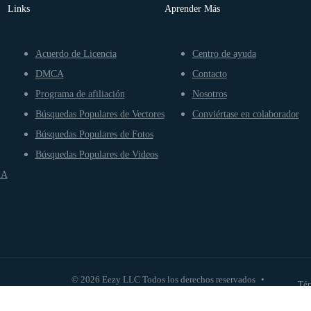
Links
Aprender Más
Acuerdo de Licencia
Centro de ayuda
DMCA
Contacto
Programa de afiliación
Nosotros
Búsquedas Populares de Vectores
Conviértase en colaborador
Búsquedas Populares de Fotos
Búsquedas Populares de Videos
IA
© 2026 Eezy LLC Todos los derechos reservados
•
Tér