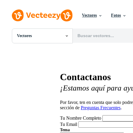
Vectores
Fotos
Vectores
Todas Imágenes
Fotos
PNGs
PSDs
SVGs
Contactanos
Plantillas
Vectores
¡Estamos aquí para ay
Videos
Gráficos en Movimiento
Imágenes Editoriales
Por favor, ten en cuenta que solo pod
Eventos Editoriales
sección de
Preguntas Frecuentes
.
Tu Nombre Completo
Tu Email
Tema