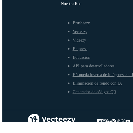
Nuestra Red
Brusheezy
Vecteezy
Videezy
Empresa
Educación
API para desarrolladores
Búsqueda inversa de imágenes con 
Eliminación de fondo con IA
Generador de códigos QR