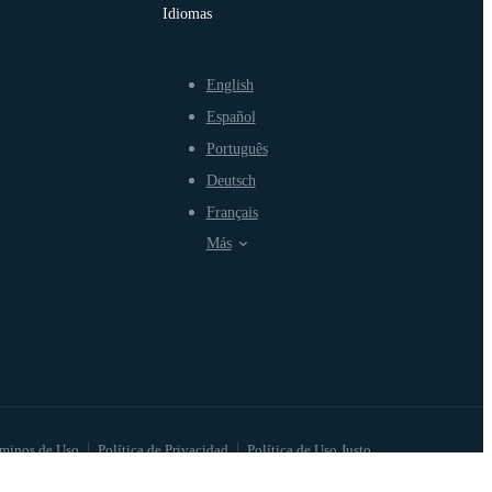
Idiomas
English
Español
Português
Deutsch
Français
Más
minos de Uso
Política de Privacidad
Política de Uso Justo