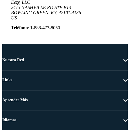
Eezy, LLC
2413 NASHVILLE RD STE B13
BOWLING GREEN, KY, 42101-4136
US
Teléfono
: 1-888-473-8050
Nuestra Red
Links
Aprender Más
Idiomas