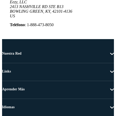
Eezy, LLC
2413 NASHVILLE RD STE B13
BOWLING GREEN, KY, 42101-4136
US
Teléfono
: 1-888-473-8050
Nuestra Red
Links
Aprender Más
Idiomas