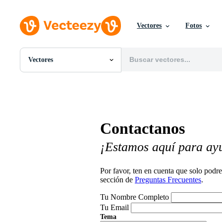
Vectores
Fotos
Vectores
Todas Imágenes
Fotos
PNGs
PSDs
SVGs
Contactanos
Plantillas
Vectores
¡Estamos aquí para ay
Videos
Gráficos en Movimiento
Imágenes Editoriales
Por favor, ten en cuenta que solo pod
Eventos Editoriales
sección de
Preguntas Frecuentes
.
Tu Nombre Completo
Tu Email
Tema