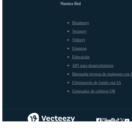
Nuestra Red
Brusheezy
Vecteezy
Videezy
Empresa
Educación
API para desarrolladores
Búsqueda inversa de imágenes con 
Eliminación de fondo con IA
Generador de códigos QR