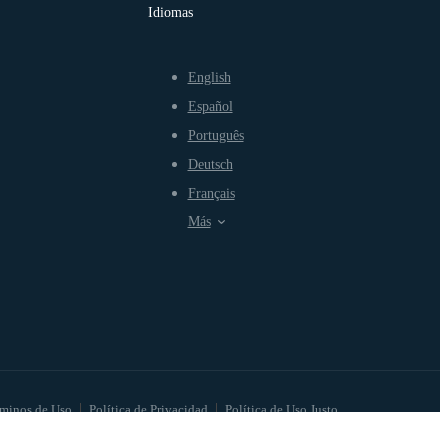
Idiomas
English
Español
Português
Deutsch
Français
Más
minos de Uso
Política de Privacidad
Política de Uso Justo