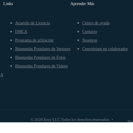
Links
Aprender Más
Acuerdo de Licencia
Centro de ayuda
DMCA
Contacto
Programa de afiliación
Nosotros
Búsquedas Populares de Vectores
Conviértase en colaborador
Búsquedas Populares de Fotos
Búsquedas Populares de Videos
IA
© 2026 Eezy LLC Todos los derechos reservados
•
Tér