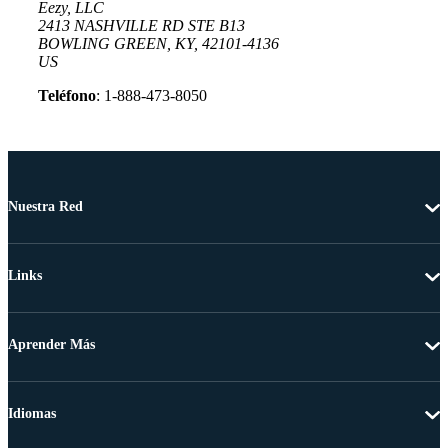
Eezy, LLC
2413 NASHVILLE RD STE B13
BOWLING GREEN, KY, 42101-4136
US
Teléfono
: 1-888-473-8050
Nuestra Red
Links
Aprender Más
Idiomas