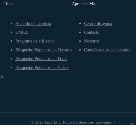
Links
Aprender Más
Acuerdo de Licencia
Centro de ayuda
DMCA
Contacto
Programa de afiliación
Nosotros
Búsquedas Populares de Vectores
Conviértase en colaborador
Búsquedas Populares de Fotos
Búsquedas Populares de Videos
IA
© 2026 Eezy LLC Todos los derechos reservados
•
Tér