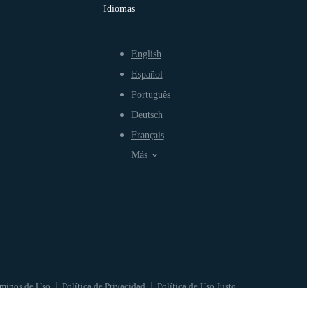
Idiomas
English
Español
Português
Deutsch
Français
Más
minos de Uso
Política de Privacidad
Política de Uso Justo