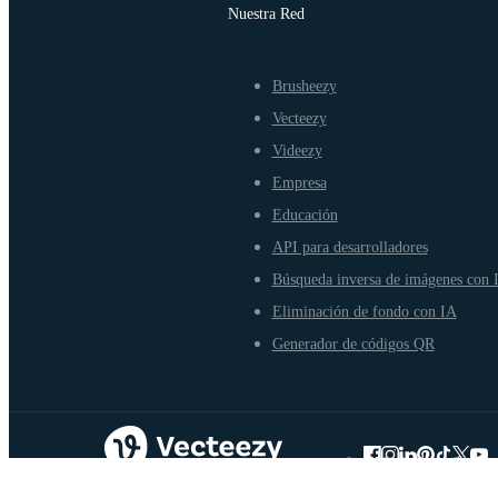
Nuestra Red
Brusheezy
Vecteezy
Videezy
Empresa
Educación
API para desarrolladores
Búsqueda inversa de imágenes con 
Eliminación de fondo con IA
Generador de códigos QR