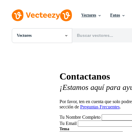
Vectores
Fotos
Vectores
Todas Imágenes
Fotos
PNGs
PSDs
SVGs
Contactanos
Plantillas
Vectores
¡Estamos aquí para ay
Videos
Gráficos en Movimiento
Imágenes Editoriales
Por favor, ten en cuenta que solo pod
Eventos Editoriales
sección de
Preguntas Frecuentes
.
Tu Nombre Completo
Tu Email
Tema