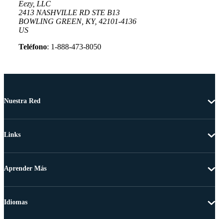
Eezy, LLC
2413 NASHVILLE RD STE B13
BOWLING GREEN, KY, 42101-4136
US
Teléfono
: 1-888-473-8050
Nuestra Red
Links
Aprender Más
Idiomas