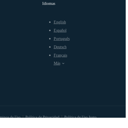
Idiomas
English
Español
Português
Deutsch
Français
Más
minos de Uso
Política de Privacidad
Política de Uso Justo