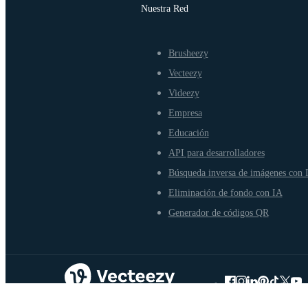
Nuestra Red
Brusheezy
Vecteezy
Videezy
Empresa
Educación
API para desarrolladores
Búsqueda inversa de imágenes con 
Eliminación de fondo con IA
Generador de códigos QR