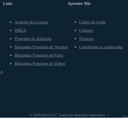
Links
Aprender Más
Acuerdo de Licencia
Centro de ayuda
DMCA
Contacto
Programa de afiliación
Nosotros
Búsquedas Populares de Vectores
Conviértase en colaborador
Búsquedas Populares de Fotos
Búsquedas Populares de Videos
IA
© 2026 Eezy LLC Todos los derechos reservados
•
Tér