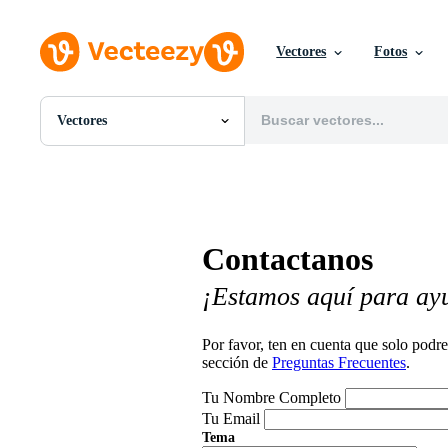
Vectores
Fotos
Vectores
Todas Imágenes
Fotos
PNGs
PSDs
SVGs
Contactanos
Plantillas
Vectores
¡Estamos aquí para ay
Videos
Gráficos en Movimiento
Imágenes Editoriales
Por favor, ten en cuenta que solo pod
Eventos Editoriales
sección de
Preguntas Frecuentes
.
Tu Nombre Completo
Tu Email
Tema