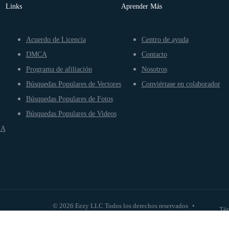
Links
Aprender Más
Acuerdo de Licencia
Centro de ayuda
DMCA
Contacto
Programa de afiliación
Nosotros
Búsquedas Populares de Vectores
Conviértase en colaborador
Búsquedas Populares de Fotos
Búsquedas Populares de Videos
IA
© 2026 Eezy LLC Todos los derechos reservados
•
Tér