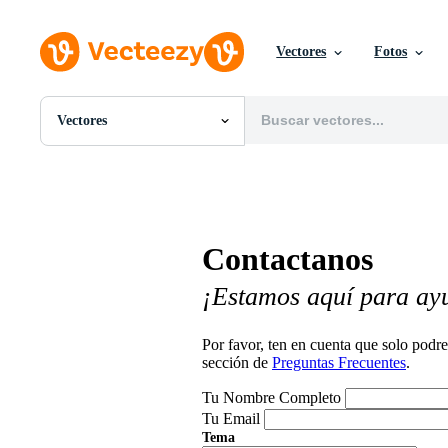
Vectores
Fotos
Vectores
Todas Imágenes
Fotos
PNGs
PSDs
SVGs
Contactanos
Plantillas
Vectores
¡Estamos aquí para ay
Videos
Gráficos en Movimiento
Imágenes Editoriales
Por favor, ten en cuenta que solo pod
Eventos Editoriales
sección de
Preguntas Frecuentes
.
Tu Nombre Completo
Tu Email
Tema