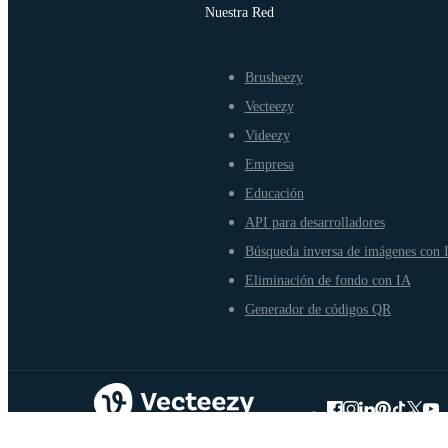
Nuestra Red
Brusheezy
Vecteezy
Videezy
Empresa
Educación
API para desarrolladores
Búsqueda inversa de imágenes con 
Eliminación de fondo con IA
Generador de códigos QR