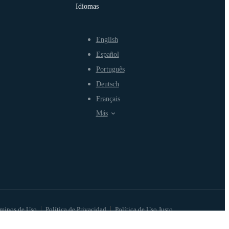
Idiomas
English
Español
Português
Deutsch
Français
Más
minos de Uso
Política de Privacidad
Política de Uso Justo