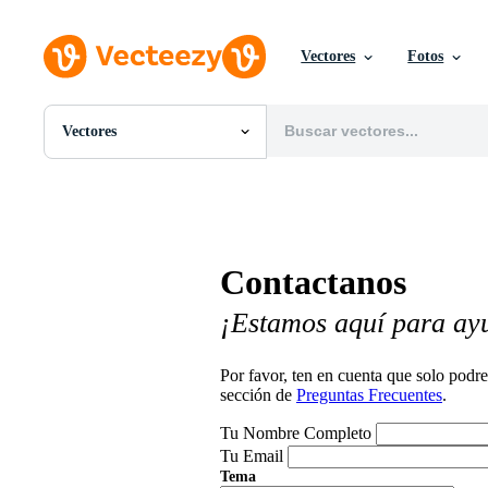
Vectores
Fotos
Vectores
Todas Imágenes
Fotos
PNGs
PSDs
SVGs
Contactanos
Plantillas
Vectores
¡Estamos aquí para ay
Videos
Gráficos en Movimiento
Imágenes Editoriales
Por favor, ten en cuenta que solo pod
Eventos Editoriales
sección de
Preguntas Frecuentes
.
Tu Nombre Completo
Tu Email
Tema