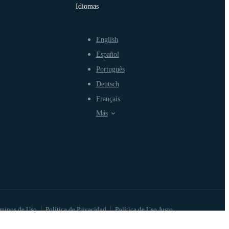
Idiomas
English
Español
Português
Deutsch
Français
Más
minos de Uso
Política de Privacidad
Política de Uso Justo