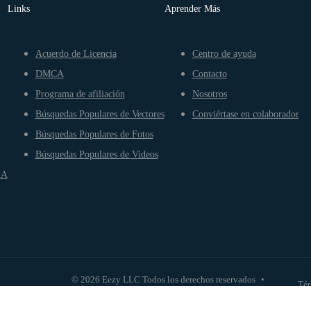
Links
Aprender Más
Acuerdo de Licencia
Centro de ayuda
DMCA
Contacto
Programa de afiliación
Nosotros
Búsquedas Populares de Vectores
Conviértase en colaborador
Búsquedas Populares de Fotos
Búsquedas Populares de Videos
IA
© 2026 Eezy LLC Todos los derechos reservados
•
Tér