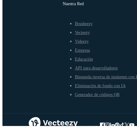
Nuestra Red
Brusheezy
Vecteezy
Videezy
Empresa
Educación
API para desarrolladores
Búsqueda inversa de imágenes con 
Eliminación de fondo con IA
Generador de códigos QR