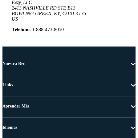
Eezy, LLC
2413 NASHVILLE RD STE B13
BOWLING GREEN, KY, 42101-4136
US
Teléfono
: 1-888-473-8050
Nuestra Red
Links
Aprender Más
Idiomas