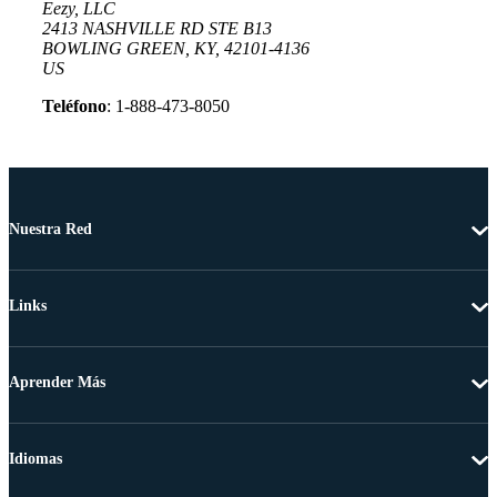
Eezy, LLC
2413 NASHVILLE RD STE B13
BOWLING GREEN, KY, 42101-4136
US
Teléfono
: 1-888-473-8050
Nuestra Red
Links
Aprender Más
Idiomas