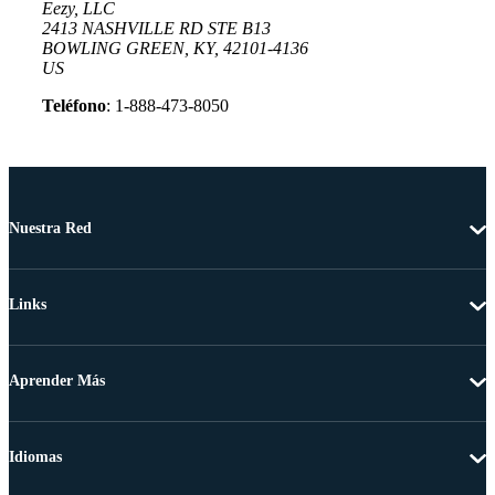
Eezy, LLC
2413 NASHVILLE RD STE B13
BOWLING GREEN, KY, 42101-4136
US
Teléfono
: 1-888-473-8050
Nuestra Red
Links
Aprender Más
Idiomas