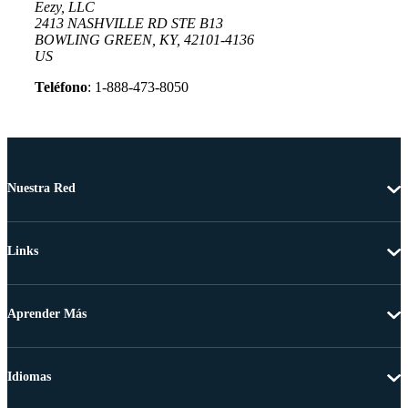
Eezy, LLC
2413 NASHVILLE RD STE B13
BOWLING GREEN, KY, 42101-4136
US
Teléfono
: 1-888-473-8050
Nuestra Red
Links
Aprender Más
Idiomas