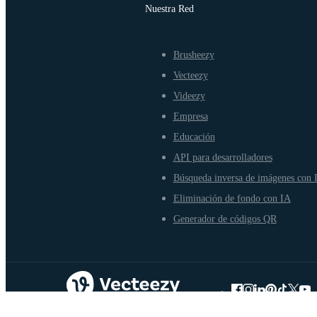
Nuestra Red
Brusheezy
Vecteezy
Videezy
Empresa
Educación
API para desarrolladores
Búsqueda inversa de imágenes con 
Eliminación de fondo con IA
Generador de códigos QR