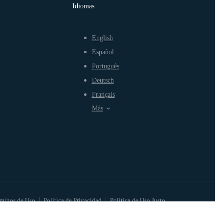
Idiomas
English
Español
Português
Deutsch
Français
Más
minos de Uso
Política de Privacidad
Política de Uso Justo