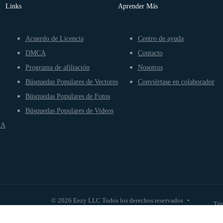
Links
Aprender Más
Acuerdo de Licencia
Centro de ayuda
DMCA
Contacto
Programa de afiliación
Nosotros
Búsquedas Populares de Vectores
Conviértase en colaborador
Búsquedas Populares de Fotos
Búsquedas Populares de Videos
IA
© 2026 Eezy LLC Todos los derechos reservados
•
Tér