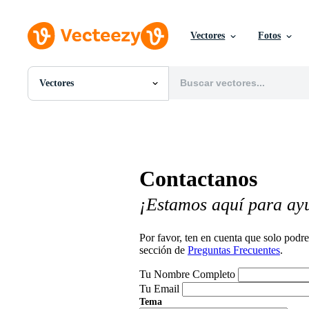
Vectores
Fotos
Vectores
Todas Imágenes
Fotos
PNGs
PSDs
SVGs
Contactanos
Plantillas
Vectores
¡Estamos aquí para ay
Videos
Gráficos en Movimiento
Imágenes Editoriales
Por favor, ten en cuenta que solo pod
Eventos Editoriales
sección de
Preguntas Frecuentes
.
Tu Nombre Completo
Tu Email
Tema