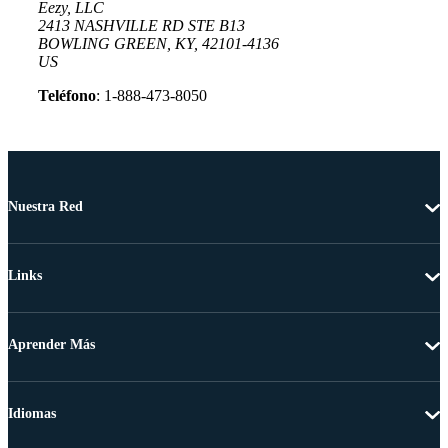
Eezy, LLC
2413 NASHVILLE RD STE B13
BOWLING GREEN, KY, 42101-4136
US
Teléfono
: 1-888-473-8050
Nuestra Red
Links
Aprender Más
Idiomas