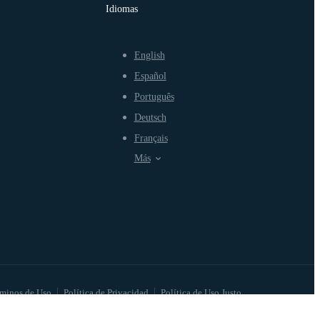
Idiomas
English
Español
Português
Deutsch
Français
Más
minos de Uso
Política de Privacidad
Política de Uso Justo