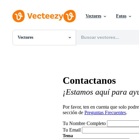
Vectores
Fotos
Vectores
Todas Imágenes
Fotos
PNGs
PSDs
SVGs
Contactanos
Plantillas
Vectores
¡Estamos aquí para ay
Videos
Gráficos en Movimiento
Imágenes Editoriales
Por favor, ten en cuenta que solo pod
Eventos Editoriales
sección de
Preguntas Frecuentes
.
Tu Nombre Completo
Tu Email
Tema