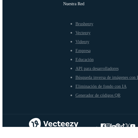
Nuestra Red
Brusheezy
Vecteezy
Videezy
Empresa
Educación
API para desarrolladores
Búsqueda inversa de imágenes con 
Eliminación de fondo con IA
Generador de códigos QR