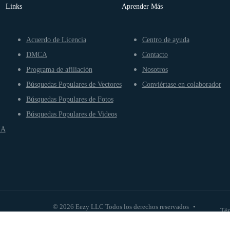
Links
Aprender Más
Acuerdo de Licencia
Centro de ayuda
DMCA
Contacto
Programa de afiliación
Nosotros
Búsquedas Populares de Vectores
Conviértase en colaborador
Búsquedas Populares de Fotos
Búsquedas Populares de Videos
IA
© 2026 Eezy LLC Todos los derechos reservados
•
Tér