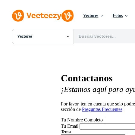
Vectores
Fotos
Vectores
Todas Imágenes
Fotos
PNGs
PSDs
SVGs
Contactanos
Plantillas
Vectores
¡Estamos aquí para ay
Videos
Gráficos en Movimiento
Imágenes Editoriales
Por favor, ten en cuenta que solo pod
Eventos Editoriales
sección de
Preguntas Frecuentes
.
Tu Nombre Completo
Tu Email
Tema