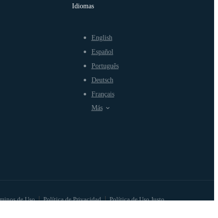
Idiomas
English
Español
Português
Deutsch
Français
Más
minos de Uso
Política de Privacidad
Política de Uso Justo