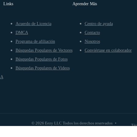
Links
Aprender Más
Acuerdo de Licencia
Centro de ayuda
DMCA
Contacto
Programa de afiliación
Nosotros
Búsquedas Populares de Vectores
Conviértase en colaborador
Búsquedas Populares de Fotos
Búsquedas Populares de Videos
IA
© 2026 Eezy LLC Todos los derechos reservados
•
Tér