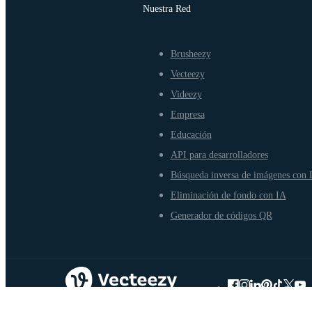
Nuestra Red
Brusheezy
Vecteezy
Videezy
Empresa
Educación
API para desarrolladores
Búsqueda inversa de imágenes con 
Eliminación de fondo con IA
Generador de códigos QR