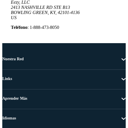
Eezy, LLC
2413 NASHVILLE RD STE B13
BOWLING GREEN, KY, 42101-4136
US
Teléfono
: 1-888-473-8050
Nuestra Red
Links
Aprender Más
Idiomas