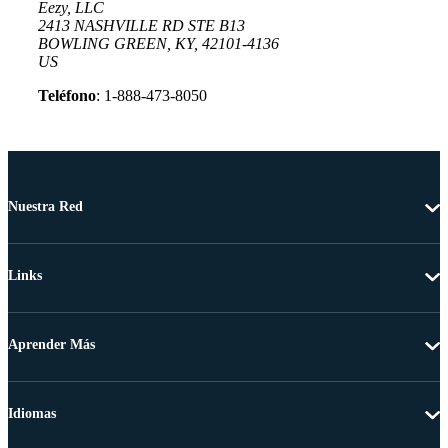
Eezy, LLC
2413 NASHVILLE RD STE B13
BOWLING GREEN, KY, 42101-4136
US
Teléfono
: 1-888-473-8050
Nuestra Red
Links
Aprender Más
Idiomas