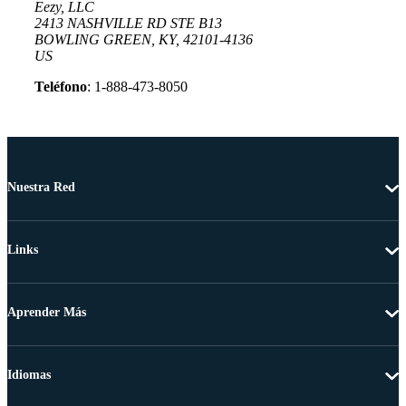
Eezy, LLC
2413 NASHVILLE RD STE B13
BOWLING GREEN, KY, 42101-4136
US
Teléfono
: 1-888-473-8050
Nuestra Red
Links
Aprender Más
Idiomas