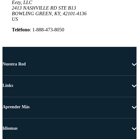
Eezy, LLC
2413 NASHVILLE RD STE B13
BOWLING GREEN, KY, 42101-4136
US
Teléfono
: 1-888-473-8050
Nuestra Red
Links
Aprender Más
Idiomas