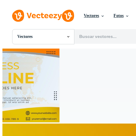
Vectores
Fotos
Vectores
Todas Imágenes
Fotos
PNGs
PSDs
SVGs
Plantillas
Vectores
Videos
Gráficos en Movimiento
Imágenes Editoriales
Eventos Editoriales