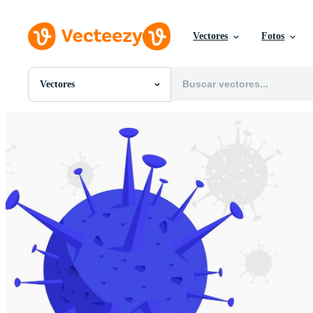
Vectores
Fotos
Vectores
Todas Imágenes
Fotos
PNGs
PSDs
SVGs
Plantillas
Vectores
Videos
Gráficos en Movimiento
Imágenes Editoriales
Eventos Editoriales