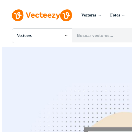
Vectores
Fotos
Vectores
Todas Imágenes
Fotos
PNGs
PSDs
SVGs
Plantillas
Vectores
Videos
Gráficos en Movimiento
Imágenes Editoriales
Eventos Editoriales