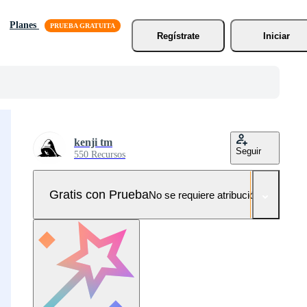
Planes
Regístrate
Iniciar
kenji tm
Seguir
550 Recursos
Gratis con Prueba
No se requiere atribución!